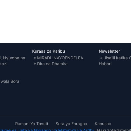
Kurasa za Karibu
Newsletter
i, Nyumba na
MIRADI INAYOENDELEA
Jisajili katika
kazi
Dira na Dhamira
Habari
awala Bora
Ramani Ya Tovuti
Sera ya Faragha
Kanusho
Tume ya Taifa ya Mipango ya Matumizi ya Ardhi
. Haki zote zimehi