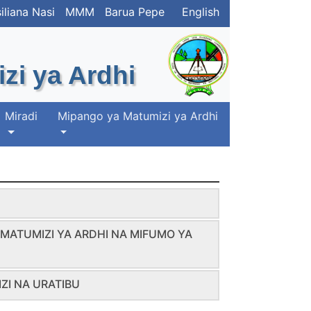
iliana Nasi
MMM
Barua Pepe
English
zi ya Ardhi
Miradi
Mipango ya Matumizi ya Ardhi
 MATUMIZI YA ARDHI NA MIFUMO YA
ZI NA URATIBU