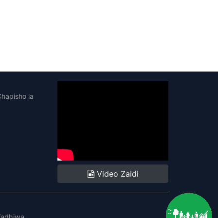
 Chapisho la
Video Zaidi
fadhiwa.