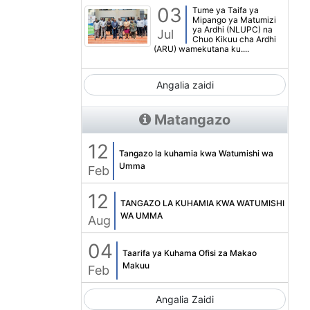
03
Tume ya Taifa ya
Mipango ya Matumizi
ya Ardhi (NLUPC) na
Jul
Chuo Kikuu cha Ardhi
(ARU) wamekutana ku....
Angalia zaidi
Matangazo
12
Tangazo la kuhamia kwa Watumishi wa
Umma
Feb
12
TANGAZO LA KUHAMIA KWA WATUMISHI
WA UMMA
Aug
04
Taarifa ya Kuhama Ofisi za Makao
Makuu
Feb
Angalia Zaidi