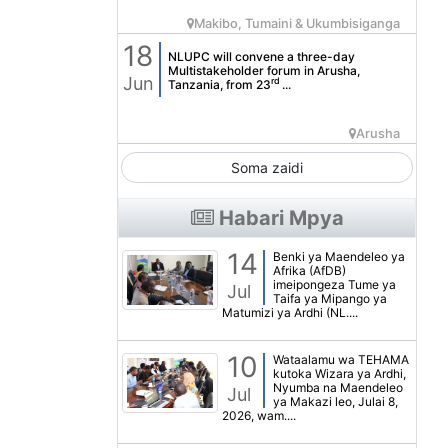
Makibo, Tumaini & Ukumbisiganga
18
NLUPC will convene a three-day
Multistakeholder forum in Arusha,
Jun
rd
Tanzania, from 23
...
Arusha
Soma zaidi
Habari Mpya
14
Benki ya Maendeleo ya
Afrika (AfDB)
imeipongeza Tume ya
Jul
Taifa ya Mipango ya
Matumizi ya Ardhi (NL....
10
Wataalamu wa TEHAMA
kutoka Wizara ya Ardhi,
Nyumba na Maendeleo
Jul
ya Makazi leo, Julai 8,
2026, wam....