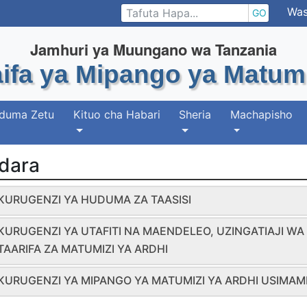
Was
GO
Jamhuri ya Muungano wa Tanzania
ifa ya Mipango ya Matumi
duma Zetu
Kituo cha Habari
Sheria
Machapisho
Idara
KURUGENZI YA HUDUMA ZA TAASISI
KURUGENZI YA UTAFITI NA MAENDELEO, UZINGATIAJI WA
TAARIFA ZA MATUMIZI YA ARDHI
KURUGENZI YA MIPANGO YA MATUMIZI YA ARDHI USIMAMI