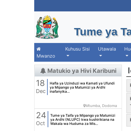
Tume ya Ta
Kuhusu Sisi
Utawala
Hu
Mwanzo
Matukio ya Hivi Karibuni
18
Hafla ya Uzinduzi wa Kamati ya Ufundi
ya Mipango ya Matumizi ya Ardhi
Dec
inafanyika...
Mtumba, Dodoma
24
Tume ya Taifa ya Mipango ya Matumizi
ya Ardhi (NLUPC) kwa kushirikiana na
Oct
Wakala wa Huduma za Mis...