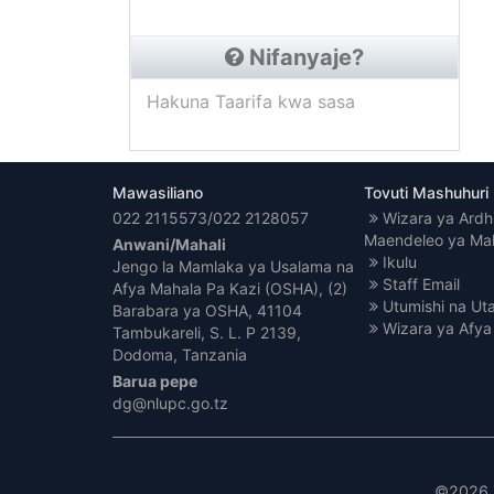
Nifanyaje?
Hakuna Taarifa kwa sasa
Mawasiliano
Tovuti Mashuhuri
022 2115573/022 2128057
Wizara ya Ardh
Maendeleo ya Ma
Anwani/Mahali
Ikulu
Jengo la Mamlaka ya Usalama na
Staff Email
Afya Mahala Pa Kazi (OSHA), (2)
Utumishi na Ut
Barabara ya OSHA, 41104
Wizara ya Afya
Tambukareli, S. L. P 2139,
Dodoma, Tanzania
Barua pepe
dg@nlupc.go.tz
©
2026