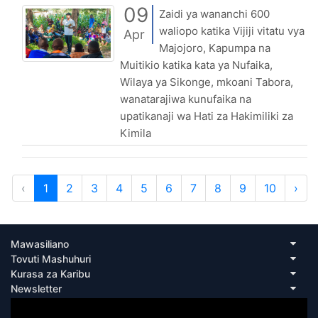
09
Zaidi ya wananchi 600
waliopo katika Vijiji vitatu vya
Apr
Majojoro, Kapumpa na
Muitikio katika kata ya Nufaika,
Wilaya ya Sikonge, mkoani Tabora,
wanatarajiwa kunufaika na
upatikanaji wa Hati za Hakimiliki za
Kimila
‹
1
2
3
4
5
6
7
8
9
10
›
Mawasiliano
Tovuti Mashuhuri
Kurasa za Karibu
Newsletter