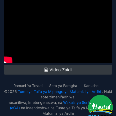
Video Zaidi
Ramani Ya Tovuti
Sera ya Faragha
Kanusho
©
2026
Tume ya Taifa ya Mipango ya Matumizi ya Ardhi
. Haki
zote zimehifadhiwa.
Imesanifiwa, Imetengenezwa, na
Wakala ya Serikali Mtandao
(eGA)
na Inaendeshwa na Tume ya Taifa ya Mipango ya
Matumizi ya Ardhi