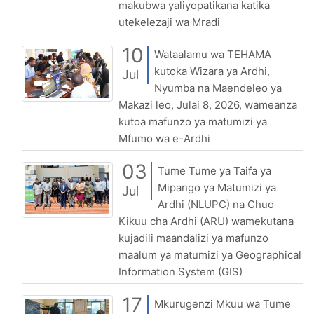
makubwa yaliyopatikana katika
utekelezaji wa Mradi
10
Wataalamu wa TEHAMA
kutoka Wizara ya Ardhi,
Jul
Nyumba na Maendeleo ya
Makazi leo, Julai 8, 2026, wameanza
kutoa mafunzo ya matumizi ya
Mfumo wa e-Ardhi
03
Tume Tume ya Taifa ya
Mipango ya Matumizi ya
Jul
Ardhi (NLUPC) na Chuo
Kikuu cha Ardhi (ARU) wamekutana
kujadili maandalizi ya mafunzo
maalum ya matumizi ya Geographical
Information System (GIS)
17
Mkurugenzi Mkuu wa Tume