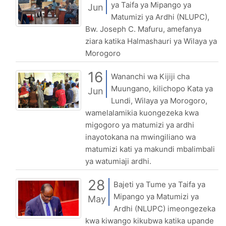
ya Taifa ya Mipango ya
Jun
Matumizi ya Ardhi (NLUPC),
Bw. Joseph C. Mafuru, amefanya
ziara katika Halmashauri ya Wilaya ya
Morogoro
16
Wananchi wa Kijiji cha
Muungano, kilichopo Kata ya
Jun
Lundi, Wilaya ya Morogoro,
wamelalamikia kuongezeka kwa
migogoro ya matumizi ya ardhi
inayotokana na mwingiliano wa
matumizi kati ya makundi mbalimbali
ya watumiaji ardhi.
28
Bajeti ya Tume ya Taifa ya
Mipango ya Matumizi ya
May
Ardhi (NLUPC) imeongezeka
kwa kiwango kikubwa katika upande