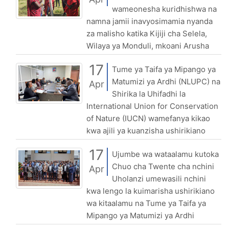
wameonesha kuridhishwa na
namna jamii inavyosimamia nyanda
za malisho katika Kijiji cha Selela,
Wilaya ya Monduli, mkoani Arusha
17
Tume ya Taifa ya Mipango ya
Matumizi ya Ardhi (NLUPC) na
Apr
Shirika la Uhifadhi la
International Union for Conservation
of Nature (IUCN) wamefanya kikao
kwa ajili ya kuanzisha ushirikiano
17
Ujumbe wa wataalamu kutoka
Chuo cha Twente cha nchini
Apr
Uholanzi umewasili nchini
kwa lengo la kuimarisha ushirikiano
wa kitaalamu na Tume ya Taifa ya
Mipango ya Matumizi ya Ardhi