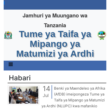
Jamhuri ya Muungano wa
Tanzania
Tume ya Taifa ya
Mipango ya
Matumizi ya Ardhi
Habari
14
Benki ya Maendeleo ya Afrika
(AfDB) imeipongeza Tume ya
Jul
Taifa ya Mipango ya Matumizi
ya Ardhi (NLUPC) kwa mafanikio