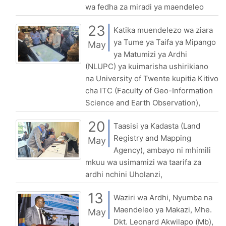
wa fedha za miradi ya maendeleo
23
Katika muendelezo wa ziara
ya Tume ya Taifa ya Mipango
May
ya Matumizi ya Ardhi
(NLUPC) ya kuimarisha ushirikiano
na University of Twente kupitia Kitivo
cha ITC (Faculty of Geo-Information
Science and Earth Observation),
20
Taasisi ya Kadasta (Land
Registry and Mapping
May
Agency), ambayo ni mhimili
mkuu wa usimamizi wa taarifa za
ardhi nchini Uholanzi,
13
Waziri wa Ardhi, Nyumba na
Maendeleo ya Makazi, Mhe.
May
Dkt. Leonard Akwilapo (Mb),