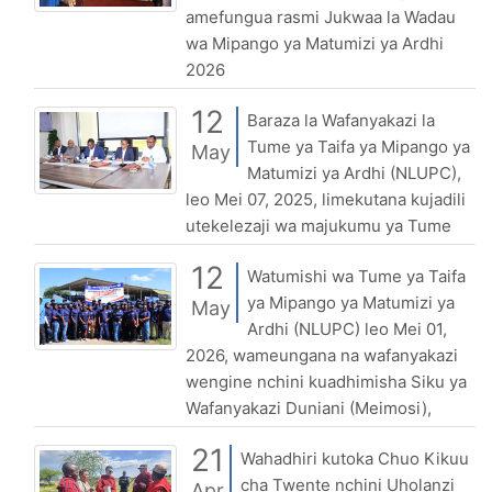
amefungua rasmi Jukwaa la Wadau
wa Mipango ya Matumizi ya Ardhi
2026
12
Baraza la Wafanyakazi la
Tume ya Taifa ya Mipango ya
May
Matumizi ya Ardhi (NLUPC),
leo Mei 07, 2025, limekutana kujadili
utekelezaji wa majukumu ya Tume
12
Watumishi wa Tume ya Taifa
ya Mipango ya Matumizi ya
May
Ardhi (NLUPC) leo Mei 01,
2026, wameungana na wafanyakazi
wengine nchini kuadhimisha Siku ya
Wafanyakazi Duniani (Meimosi),
21
Wahadhiri kutoka Chuo Kikuu
cha Twente nchini Uholanzi
Apr