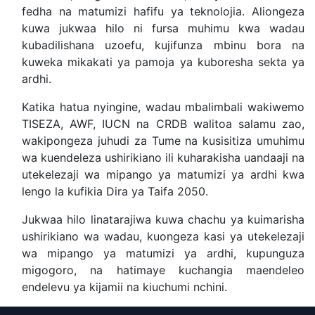
fedha na matumizi hafifu ya teknolojia. Aliongeza
kuwa jukwaa hilo ni fursa muhimu kwa wadau
kubadilishana uzoefu, kujifunza mbinu bora na
kuweka mikakati ya pamoja ya kuboresha sekta ya
ardhi.
Katika hatua nyingine, wadau mbalimbali wakiwemo
TISEZA, AWF, IUCN na CRDB walitoa salamu zao,
wakipongeza juhudi za Tume na kusisitiza umuhimu
wa kuendeleza ushirikiano ili kuharakisha uandaaji na
utekelezaji wa mipango ya matumizi ya ardhi kwa
lengo la kufikia Dira ya Taifa 2050.
Jukwaa hilo linatarajiwa kuwa chachu ya kuimarisha
ushirikiano wa wadau, kuongeza kasi ya utekelezaji
wa mipango ya matumizi ya ardhi, kupunguza
migogoro, na hatimaye kuchangia maendeleo
endelevu ya kijamii na kiuchumi nchini.