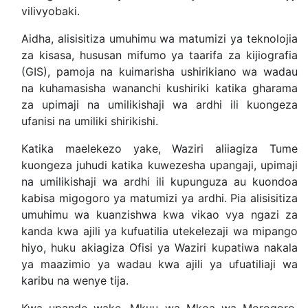
vilivyobaki.
Aidha, alisisitiza umuhimu wa matumizi ya teknolojia
za kisasa, hususan mifumo ya taarifa za kijiografia
(GIS), pamoja na kuimarisha ushirikiano wa wadau
na kuhamasisha wananchi kushiriki katika gharama
za upimaji na umilikishaji wa ardhi ili kuongeza
ufanisi na umiliki shirikishi.
Katika maelekezo yake, Waziri aliiagiza Tume
kuongeza juhudi katika kuwezesha upangaji, upimaji
na umilikishaji wa ardhi ili kupunguza au kuondoa
kabisa migogoro ya matumizi ya ardhi. Pia alisisitiza
umuhimu wa kuanzishwa kwa vikao vya ngazi za
kanda kwa ajili ya kufuatilia utekelezaji wa mipango
hiyo, huku akiagiza Ofisi ya Waziri kupatiwa nakala
ya maazimio ya wadau kwa ajili ya ufuatiliaji wa
karibu na wenye tija.
Kwa upande wake, Mkuu wa Mkoa wa Morogoro,