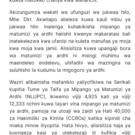
Akizungumza wakati wa ufunguzi wa jukwaa hilo,
Mhe. Dkt. Akwilapo alieleza kuwa kauli mbiu ya
jukwaa hilo inalenga kuhakikisha mipango ya
matumizi ya ardhi haiishii kwenye makaratasi bali
inatekelezwa kwa ufanisi na kuleta manufaa ya moja
kwa moja kwa jamii. Alisisitiza kuwa upangaji bora
wa matumizi ya ardhi ni msingi muhimu wa
maendeleo endelevu, uhifadhi wa mazingira na
suluhisho la kudumu la migogoro ya ardhi.
Waziri alibainisha mafanikio yaliyofikiwa na Serikali
kupitia Tume ya Taifa ya Mipango ya Matumizi ya
Ardhi (NLUPC), ikiwemo vijiji 4,925 kati ya vijiji
12,333 nchini kuwa tayari vina mipango ya matumizi
ya ardhi, pamoja na utoaji wa zaidi ya Hati 40,000
za Hakimiliki za Kimila (CCROs) katika kipindi cha
miaka minne iliyopita. Hata hivyo, alisisitiza haja ya
kuongeza kasi ya utekelezaji ili kufikia vijiji