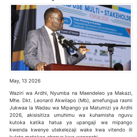
May, 13 2026
Waziri wa Ardhi, Nyumba na Maendeleo ya Makazi,
Mhe. Dkt. Leonard Akwilapo (Mb), amefungua rasmi
Jukwaa la Wadau wa Mipango ya Matumizi ya Ardhi
2026, akisisitiza umuhimu wa kuhamisha nguvu
kutoka katika hatua ya upangaji wa mipango
kwenda kwenye utekelezaji wake kwa vitendo ili
kuleta matokeo chanya kwa wananchi.