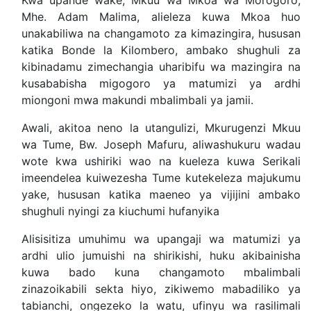
Mhe. Adam Malima, alieleza kuwa Mkoa huo
unakabiliwa na changamoto za kimazingira, hususan
katika Bonde la Kilombero, ambako shughuli za
kibinadamu zimechangia uharibifu wa mazingira na
kusababisha migogoro ya matumizi ya ardhi
miongoni mwa makundi mbalimbali ya jamii.
Awali, akitoa neno la utangulizi, Mkurugenzi Mkuu
wa Tume, Bw. Joseph Mafuru, aliwashukuru wadau
wote kwa ushiriki wao na kueleza kuwa Serikali
imeendelea kuiwezesha Tume kutekeleza majukumu
yake, hususan katika maeneo ya vijijini ambako
shughuli nyingi za kiuchumi hufanyika
Alisisitiza umuhimu wa upangaji wa matumizi ya
ardhi ulio jumuishi na shirikishi, huku akibainisha
kuwa bado kuna changamoto mbalimbali
zinazoikabili sekta hiyo, zikiwemo mabadiliko ya
tabianchi, ongezeko la watu, ufinyu wa rasilimali