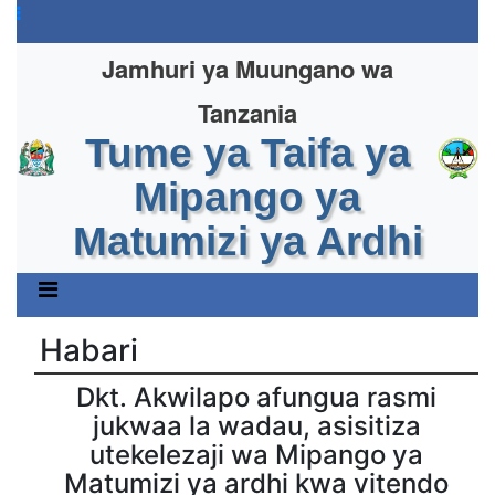
Jamhuri ya Muungano wa
Tanzania
Tume ya Taifa ya
Mipango ya
Matumizi ya Ardhi
Habari
Dkt. Akwilapo afungua rasmi
jukwaa la wadau, asisitiza
utekelezaji wa Mipango ya
Matumizi ya ardhi kwa vitendo